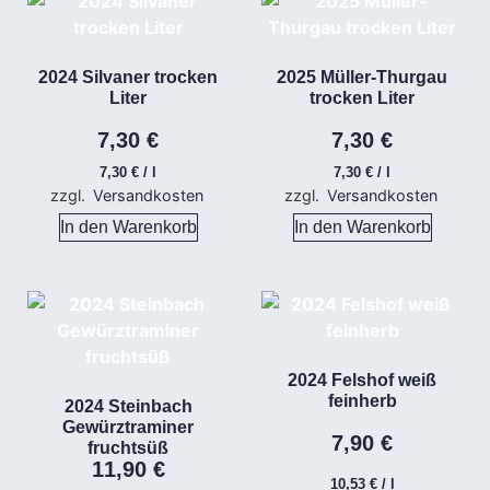
2024 Silvaner trocken
2025 Müller-Thurgau
Liter
trocken Liter
7,30
€
7,30
€
7,30
€
/
l
7,30
€
/
l
zzgl.
Versandkosten
zzgl.
Versandkosten
In den Warenkorb
In den Warenkorb
2024 Felshof weiß
feinherb
2024 Steinbach
Gewürztraminer
7,90
€
fruchtsüß
11,90
€
10,53
€
/
l