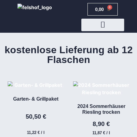
0
0,00
€
JETZT BUCHEN
kostenlose Lieferung ab 12
Flaschen
Garten- & Grillpaket
2024 Sommerhäuser
Riesling trocken
50,50
€
8,90
€
11,22
€
/
l
11,87
€
/
l