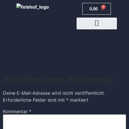
0
0,00
€
2003 Felshof weiß
JETZT BUCHEN
feinherb
Schreibe einen Kommentar
Deine E-Mail-Adresse wird nicht veröffentlicht.
Erforderliche Felder sind mit
*
markiert
Kommentar
*