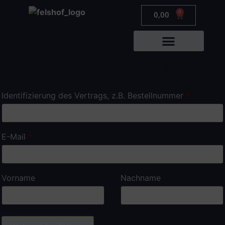
0
0,00
€
Vertrag widerrufen
JETZT BUCHEN
Identifizierung des Vertrags, z.B. Bestellnummer
*
E-Mail
*
E-
Vorname
Nachname
Mail
(wiederholen)
*