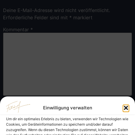
Deine E-Mail-Adresse wird nicht veröffentlicht.
Erforderliche Felder sind mit
*
markiert
Kommentar
*
Name
*
Einwilligung verwalten
Um dir ein optimales Erlebnis zu bieten, verwenden wir Technologien wie
Cookies, um Geräteinformationen zu speichern und/oder darauf
zuzugreifen. Wenn du diesen Technologien zustimmst, können wir Daten
E-Mail-Adresse
*