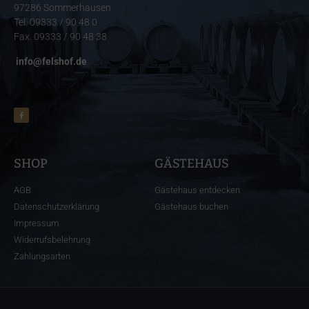
97286 Sommerhausen
Tel. 09333 / 90 48 0
Fax. 09333 / 90 48 38
info@felshof.de
SHOP
GÄSTEHAUS
AGB
Gästehaus entdecken
Datenschutzerklärung
Gästehaus buchen
Impressum
Widerrufsbelehrung
Zahlungsarten