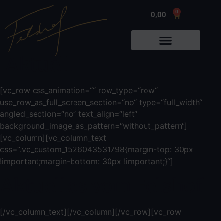
0
0,00
€
Aktuell
[vc_row css_animation=““ row_type=“row“
use_row_as_full_screen_section=“no“ type=“full_width“
angled_section=“no“ text_align=“left“
background_image_as_pattern=“without_pattern“]
[vc_column][vc_column_text
css=“.vc_custom_1526043531798{margin-top: 30px
!important;margin-bottom: 30px !important;}“]
Aktuelles vom Felshof
[/vc_column_text][/vc_column][/vc_row][vc_row