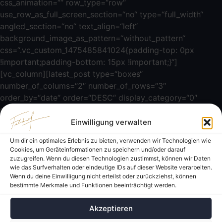
css_animation=““ row_type=“row“
use_row_as_full_screen_section=“no“ type=“full_width“
angled_section=“no“ text_align=“left“
background_image_as_pattern=“without_pattern“
css=“.vc_custom_1475485841024{padding-top: 0px
!important;padding-bottom: 15px !important;}“]
[vc_column][latest_post type=“boxes“
number_of_colums=“2″ number_of_rows=“3″
order_by=“date“ order=“DESC“ display_category=“0″
display_time=“1″ display_comments=“0″ display_like=“0″
display_share=“0″][/vc_column][/vc_row][vc_row
Einwilligung verwalten
css_animation=““ row_type=“row“
Um dir ein optimales Erlebnis zu bieten, verwenden wir Technologien wie
use_row_as_full_screen_section=“no“ type=“full_width“
Cookies, um Geräteinformationen zu speichern und/oder darauf
angled_section=“no“ text_align=“left“
zuzugreifen. Wenn du diesen Technologien zustimmst, können wir Daten
wie das Surfverhalten oder eindeutige IDs auf dieser Website verarbeiten.
background_image_as_pattern=“without_pattern“]
Wenn du deine Einwilligung nicht erteilst oder zurückziehst, können
[vc_column][qode_masonry_gallery category=“aktuelles“
bestimmte Merkmale und Funktionen beeinträchtigt werden.
number=“10″ order=“DESC“][/vc_column][/vc_row]
Akzeptieren