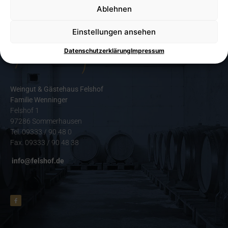
Ablehnen
Einstellungen ansehen
Datenschutzerklärung
Impressum
Weingut & Gästehaus Felshof
Familie Wenninger
Felshof 1
97286 Sommerhausen
Tel. 09333 / 90 48 0
Fax. 09333 / 90 48 38
info@felshof.de