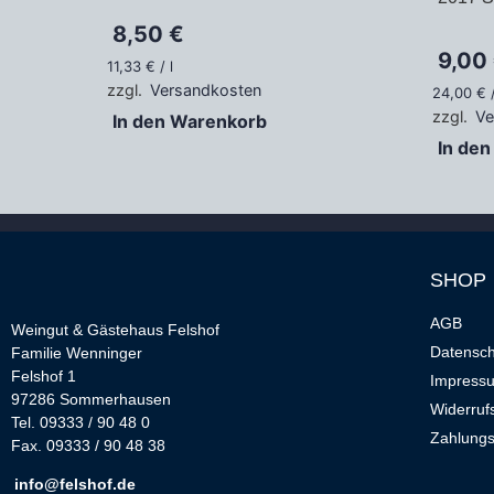
8,50
€
9,00
11,33
€
/
l
zzgl.
Versandkosten
24,00
€
zzgl.
Ve
In den Warenkorb
In de
SHOP
AGB
Weingut & Gästehaus Felshof
Datensch
Familie Wenninger
Felshof 1
Impress
97286 Sommerhausen
Widerruf
Tel. 09333 / 90 48 0
Zahlungs
Fax. 09333 / 90 48 38
info@felshof.de