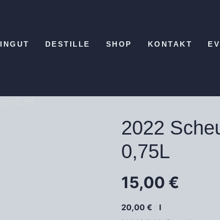
INGUT
DESTILLE
SHOP
KONTAKT
E
rut 0,75L
2022 Scheu
0,75L
15,00
€
20,00
€
/
l