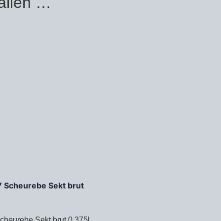
allen …
cheurebe Sekt brut 0,375l