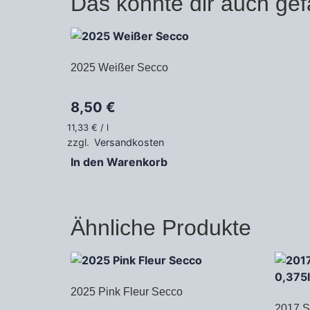
Das könnte dir auch gef
2025 Weißer Secco
8,50
€
11,33
€
/
l
zzgl.
Versandkosten
In den Warenkorb
Ähnliche Produkte
2025 Pink Fleur Secco
2017 S