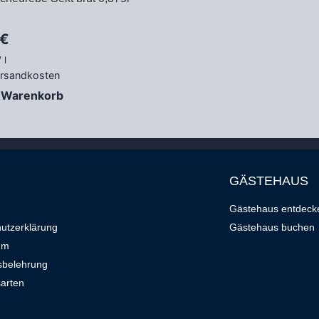
€
/
l
rsandkosten
n Warenkorb
GÄSTEHAUS
Gästehaus entdeck
utzerklärung
Gästehaus buchen
um
sbelehrung
arten