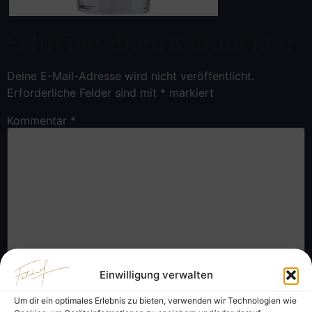
Schreibe einen Kommentar
Deine E-Mail-Adresse wird nicht veröffentlicht.
Erforderliche Felder sind mit
*
markiert
Kommentar
*
Einwilligung verwalten
Name
*
Um dir ein optimales Erlebnis zu bieten, verwenden wir Technologien wie