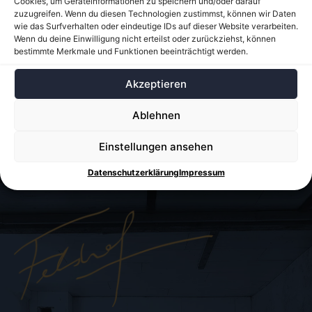
Cookies, um Geräteinformationen zu speichern und/oder darauf
zuzugreifen. Wenn du diesen Technologien zustimmst, können wir Daten
wie das Surfverhalten oder eindeutige IDs auf dieser Website verarbeiten.
Wenn du deine Einwilligung nicht erteilst oder zurückziehst, können
E-Mail-Adresse
*
bestimmte Merkmale und Funktionen beeinträchtigt werden.
Akzeptieren
Website
Ablehnen
Einstellungen ansehen
Datenschutzerklärung
Impressum