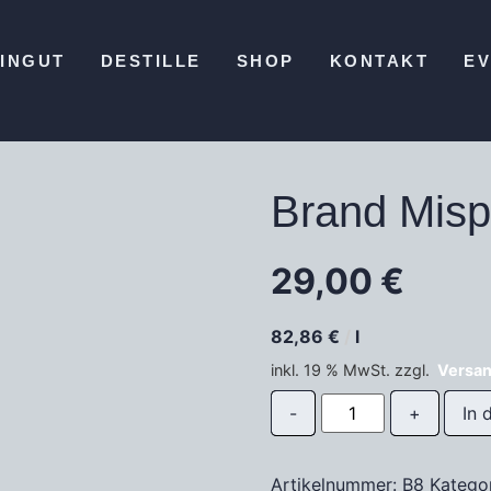
INGUT
DESTILLE
SHOP
KONTAKT
E
Brand Misp
29,00
€
82,86
€
/
l
inkl. 19 % MwSt.
zzgl.
Versa
In 
Artikelnummer:
B8
Katego