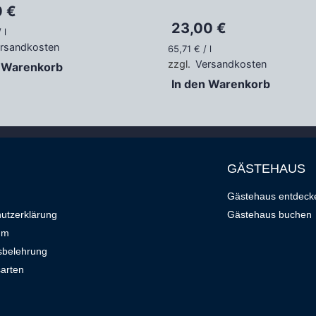
0
€
23,00
€
/
l
rsandkosten
65,71
€
/
l
zzgl.
Versandkosten
n Warenkorb
In den Warenkorb
GÄSTEHAUS
Gästehaus entdeck
utzerklärung
Gästehaus buchen
um
sbelehrung
arten