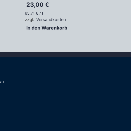
23,00
€
65,71
€
/
l
zzgl.
Versandkosten
In den Warenkorb
en