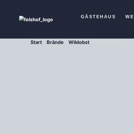
GÄSTEHAUS
WE
Start
/
Brände
/
Wildobst
/ Brand Mispel