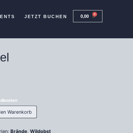
0
0,00
€
VENTS
JETZT BUCHEN
el
ndkosten
den Warenkorb
rien:
Brände
,
Wildobst