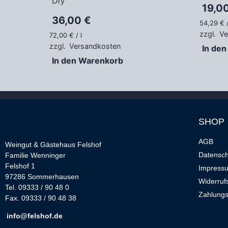
Dry
19,0
36,00
€
54,29
€
zzgl.
Ve
72,00
€
/
l
zzgl.
Versandkosten
In de
In den Warenkorb
SHOP
AGB
Weingut & Gästehaus Felshof
Datensch
Familie Wenninger
Felshof 1
Impress
97286 Sommerhausen
Widerruf
Tel. 09333 / 90 48 0
Zahlungs
Fax. 09333 / 90 48 38
info@felshof.de