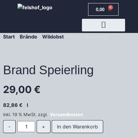
0
0,00
€
Start
/
Brände
/
Wildobst
/ Brand Speierling
JETZT BUCHEN
Brand Speierling
29,00
€
82,86
€
/
l
inkl. 19 % MwSt.
zzgl.
Versandkosten
In den Warenkorb