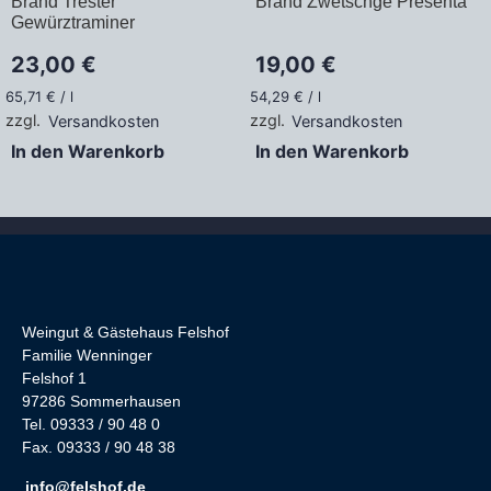
Brand Trester
Brand Zwetschge Presenta
Gewürztraminer
23,00
€
19,00
€
65,71
€
/
l
54,29
€
/
l
zzgl.
Versandkosten
zzgl.
Versandkosten
In den Warenkorb
In den Warenkorb
Weingut & Gästehaus Felshof
Familie Wenninger
Felshof 1
97286 Sommerhausen
Tel. 09333 / 90 48 0
Fax. 09333 / 90 48 38
info@felshof.de